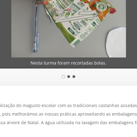
Nesta turma foram recortadas bolas.
ealização do magusto escolar com as tradicionais castanhas assa
ido, pois melhorámos as nossas práticas aproveitando as embalagen
sa árvore de Natal. A água utilizada na lavagem das embalagens fo