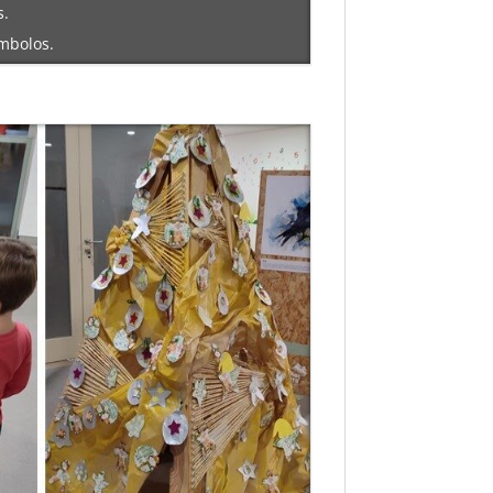
s.
mbolos.